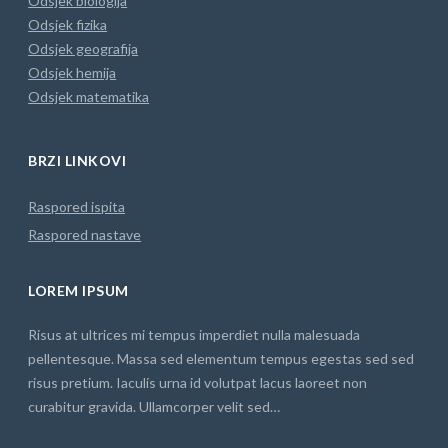
Odsjek biologija
Odsjek fizika
Odsjek geografija
Odsjek hemija
Odsjek matematika
BRZI LINKOVI
Raspored ispita
Raspored nastave
LOREM IPSUM
Risus at ultrices mi tempus imperdiet nulla malesuada
pellentesque. Massa sed elementum tempus egestas sed sed
risus pretium. Iaculis urna id volutpat lacus laoreet non
curabitur gravida. Ullamcorper velit sed…