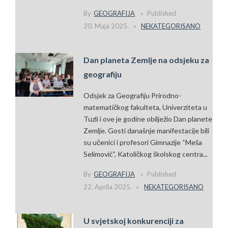
By
GEOGRAFIJA
Published
20. Maja 2025.
NEKATEGORISANO
Dan planeta Zemlje na odsjeku za
geografiju
Odsjek za Geografiju Prirodno-
matematičkog fakulteta, Univerziteta u
Tuzli i ove je godine obilježio Dan planete
Zemlje. Gosti današnje manifestacije bili
su učenici i profesori Gimnazije “Meša
Selimović”, Katoličkog školskog centra...
By
GEOGRAFIJA
Published
22. Aprila 2025.
NEKATEGORISANO
U svjetskoj konkurenciji za