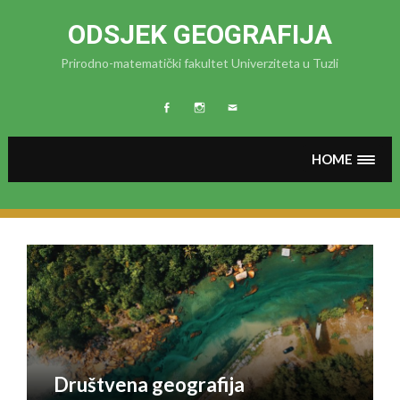
Skip
to
ODSJEK GEOGRAFIJA
content
Prirodno-matematički fakultet Univerziteta u Tuzli
FB
Instagram
MAIL
HOME
Društvena geografija