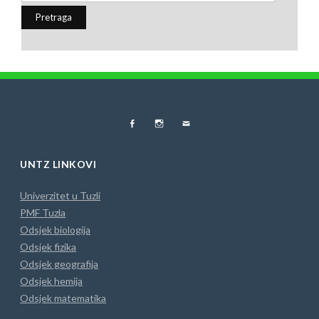
FB
Instagram
MAIL
UNTZ LINKOVI
Univerzitet u Tuzli
PMF Tuzla
Odsjek biologija
Odsjek fizika
Odsjek geografija
Odsjek hemija
Odsjek matematika