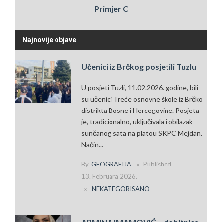
Primjer C
Najnovije objave
Učenici iz Brčkog posjetili Tuzlu
U posjeti Tuzli, 11.02.2026. godine, bili
su učenici Treće osnovne škole iz Brčko
distrikta Bosne i Hercegovine. Posjeta
je, tradicionalno, uključivala i obilazak
sunčanog sata na platou SKPC Mejdan.
Način...
By
GEOGRAFIJA
Published
13. Februara 2026.
NEKATEGORISANO
ARMINA IMAMOVIĆ – dobitnica