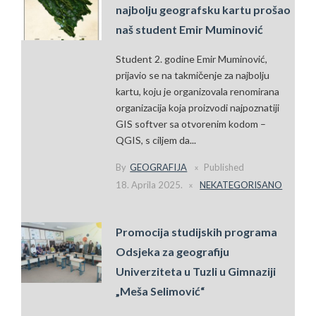
najbolju geografsku kartu prošao
naš student Emir Muminović
Student 2. godine Emir Muminović,
prijavio se na takmičenje za najbolju
kartu, koju je organizovala renomirana
organizacija koja proizvodi najpoznatiji
GIS softver sa otvorenim kodom –
QGIS, s ciljem da...
By
GEOGRAFIJA
Published
18. Aprila 2025.
NEKATEGORISANO
Promocija studijskih programa
Odsjeka za geografiju
Univerziteta u Tuzli u Gimnaziji
„Meša Selimović“