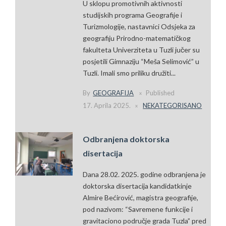
U sklopu promotivnih aktivnosti
studijskih programa Geografije i
Turizmologije, nastavnici Odsjeka za
geografiju Prirodno-matematičkog
fakulteta Univerziteta u Tuzli jučer su
posjetili Gimnaziju “Meša Selimović” u
Tuzli. Imali smo priliku družiti...
By
GEOGRAFIJA
Published
17. Aprila 2025.
NEKATEGORISANO
Odbranjena doktorska
disertacija
Dana 28.02. 2025. godine odbranjena je
doktorska disertacija kandidatkinje
Almire Bećirović, magistra geografije,
pod nazivom: “Savremene funkcije i
gravitaciono područje grada Tuzla” pred