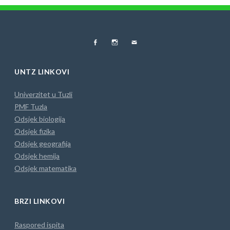
FB
Instagram
MAIL
UNTZ LINKOVI
Univerzitet u Tuzli
PMF Tuzla
Odsjek biologija
Odsjek fizika
Odsjek geografija
Odsjek hemija
Odsjek matematika
BRZI LINKOVI
Raspored ispita