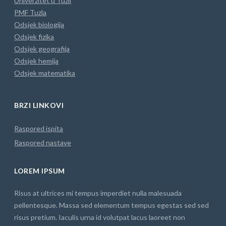
Univerzitet u Tuzli
PMF Tuzla
Odsjek biologija
Odsjek fizika
Odsjek geografija
Odsjek hemija
Odsjek matematika
BRZI LINKOVI
Raspored ispita
Raspored nastave
LOREM IPSUM
Risus at ultrices mi tempus imperdiet nulla malesuada
pellentesque. Massa sed elementum tempus egestas sed sed
risus pretium. Iaculis urna id volutpat lacus laoreet non