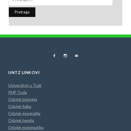
FB
Instagram
MAIL
UNTZ LINKOVI
Univerzitet u Tuzli
PMF Tuzla
Odsjek biologija
Odsjek fizika
Odsjek geografija
Odsjek hemija
Odsjek matematika