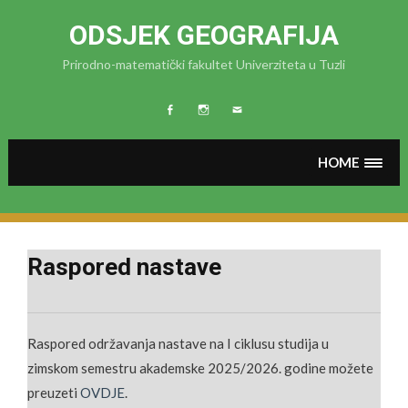
Skip
to
ODSJEK GEOGRAFIJA
content
Prirodno-matematički fakultet Univerziteta u Tuzli
FB
Instagram
MAIL
HOME
Raspored nastave
Raspored održavanja nastave na I ciklusu studija u
zimskom semestru akademske 2025/2026. godine možete
preuzeti
OVDJE
.