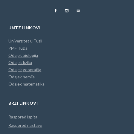
FB
Instagram
MAIL
UNTZ LINKOVI
Univerzitet u Tuzli
PMF Tuzla
Odsjek biologija
Odsjek fizika
Odsjek geografija
Odsjek hemija
Odsjek matematika
BRZI LINKOVI
Raspored ispita
Raspored nastave