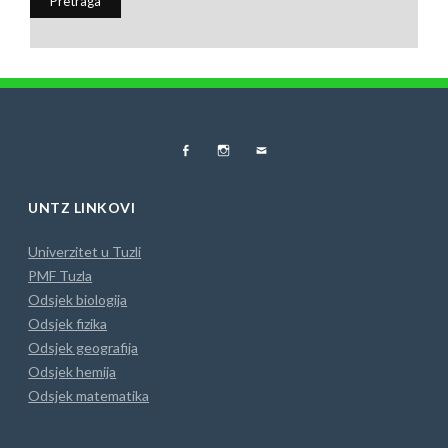
FB
Instagram
MAIL
UNTZ LINKOVI
Univerzitet u Tuzli
PMF Tuzla
Odsjek biologija
Odsjek fizika
Odsjek geografija
Odsjek hemija
Odsjek matematika