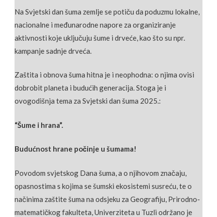
Na Svjetski dan šuma zemlje se potiču da poduzmu lokalne,
nacionalne i međunarodne napore za organiziranje
aktivnosti koje uključuju šume i drveće, kao što su npr.
kampanje sadnje drveća.
Zaštita i obnova šuma hitna je i neophodna: o njima ovisi
dobrobit planeta i budućih generacija. Stoga je i
ovogodišnja tema za Svjetski dan šuma 2025.:
“Šume i hrana”.
Budućnost hrane počinje u šumama!
Povodom svjetskog Dana šuma, a o njihovom značaju,
opasnostima s kojima se šumski ekosistemi susreću, te o
načinima zaštite šuma na odsjeku za Geografiju, Prirodno-
matematičkog fakulteta, Univerziteta u Tuzli održano je