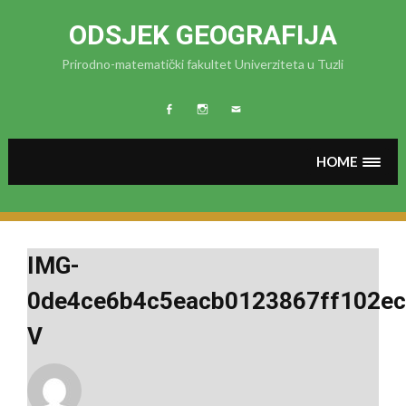
Skip
to
ODSJEK GEOGRAFIJA
content
Prirodno-matematički fakultet Univerziteta u Tuzli
FB
Instagram
MAIL
HOME
IMG-
0de4ce6b4c5eacb0123867ff102ec
V