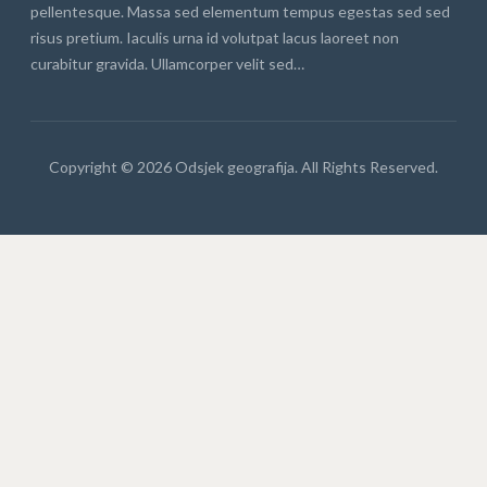
pellentesque. Massa sed elementum tempus egestas sed sed
risus pretium. Iaculis urna id volutpat lacus laoreet non
curabitur gravida. Ullamcorper velit sed…
Copyright © 2026 Odsjek geografija. All Rights Reserved.