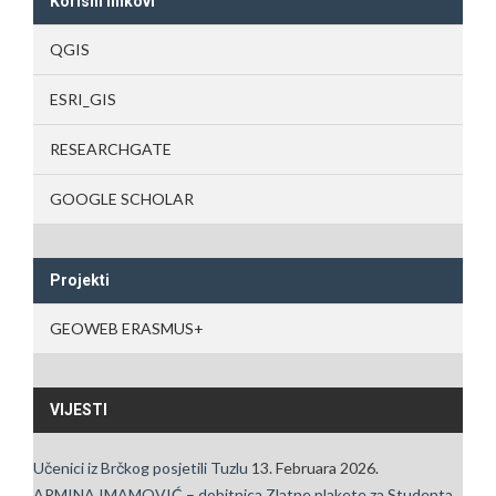
Korisni linkovi
QGIS
ESRI_GIS
RESEARCHGATE
GOOGLE SCHOLAR
Projekti
GEOWEB ERASMUS+
VIJESTI
Učenici iz Brčkog posjetili Tuzlu
13. Februara 2026.
ARMINA IMAMOVIĆ – dobitnica Zlatne plakete za Studenta