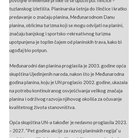
povoljne vremenske prilike te se uputili put Ilinčice –
tuzlanskog izletišta. Planinarska šetnja do Ilinčice i kratko
predavanje o značaju planina, Međunarodnom Danu
planina, oblicima turizma koji se mogu odvijati na planini,
značaju banjskog i sportsko-rekreativnog turizma
upotpunjena je toplim čajem od planinskih trava, kako bi
ugođaj bio potpun.
Međunarodni dan planina proglasila je 2003. godine opća
skupština Ujedinjenih naroda, nakon što je Međunarodna
godina planina, koju je UN proglasio 2002. godine, ukazala
na potrebu kontinuiranog osvješćivanja velikog značaja
planina i održivog razvoja njihovog okoliša za očuvanje
kvalitetnog života stanovništva.
Opća skupština UN-a također je nedavno proglasila 2023.
– 2027. “Pet godina akcije za razvoj planinskih regija” u