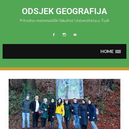
Skip
to
ODSJEK GEOGRAFIJA
content
Prirodno-matematički fakultet Univerziteta u Tuzli
FB
Instagram
MAIL
HOME