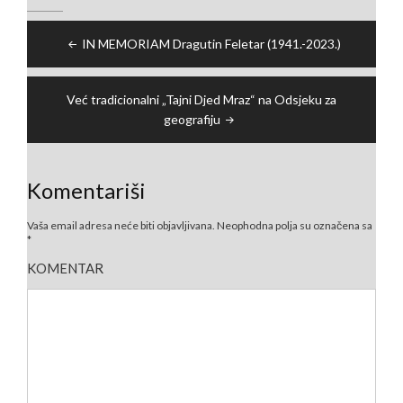
Navigacija
IN MEMORIAM Dragutin Feletar (1941.-2023.)
članaka
Već tradicionalni „Tajni Djed Mraz“ na Odsjeku za
geografiju
Komentariši
Vaša email adresa neće biti objavljivana.
Neophodna polja su označena sa
*
KOMENTAR