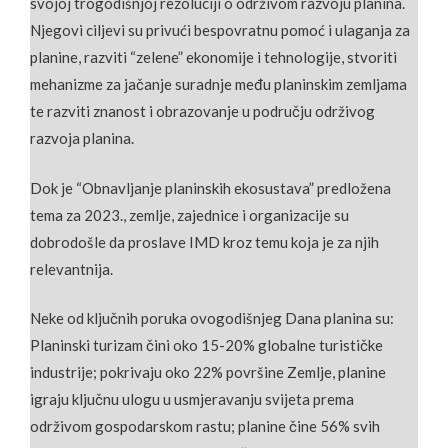
svojoj trogodišnjoj rezoluciji o održivom razvoju planina.
Njegovi ciljevi su privući bespovratnu pomoć i ulaganja za
planine, razviti “zelene” ekonomije i tehnologije, stvoriti
mehanizme za jačanje suradnje među planinskim zemljama
te razviti znanost i obrazovanje u području održivog
razvoja planina.
Dok je “Obnavljanje planinskih ekosustava” predložena
tema za 2023., zemlje, zajednice i organizacije su
dobrodošle da proslave IMD kroz temu koja je za njih
relevantnija.
Neke od ključnih poruka ovogodišnjeg Dana planina su:
Planinski turizam čini oko 15-20% globalne turističke
industrije; pokrivaju oko 22% površine Zemlje, planine
igraju ključnu ulogu u usmjeravanju svijeta prema
održivom gospodarskom rastu; planine čine 56% svih