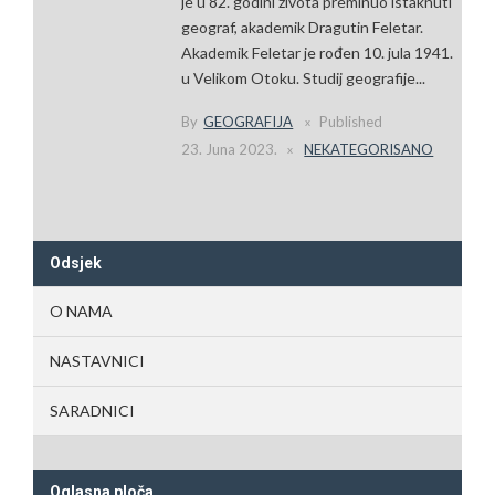
je u 82. godini života preminuo istaknuti
geograf, akademik Dragutin Feletar.
Akademik Feletar je rođen 10. jula 1941.
u Velikom Otoku. Studij geografije...
By
GEOGRAFIJA
Published
23. Juna 2023.
NEKATEGORISANO
Odsjek
O NAMA
NASTAVNICI
SARADNICI
Oglasna ploča