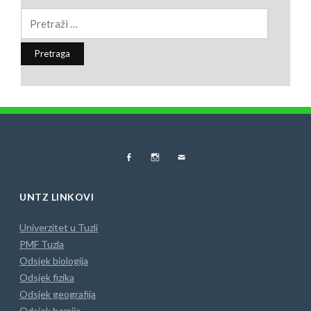
Pretraga:
FB
Instagram
MAIL
UNTZ LINKOVI
Univerzitet u Tuzli
PMF Tuzla
Odsjek biologija
Odsjek fizika
Odsjek geografija
Odsjek hemija