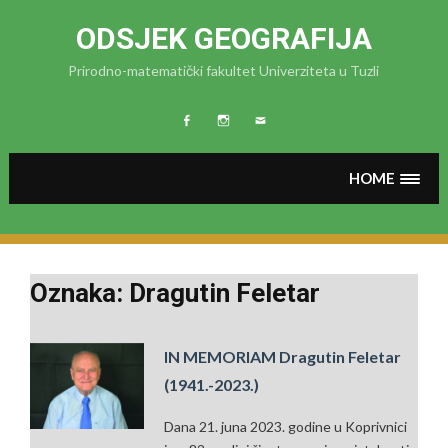
Skip
to
ODSJEK GEOGRAFIJA
content
Prirodno-matematički fakultet Univerziteta u Tuzli
FB
Instagram
MAIL
HOME
Oznaka: Dragutin Feletar
IN MEMORIAM Dragutin Feletar
(1941.-2023.)
Dana 21. juna 2023. godine u Koprivnici